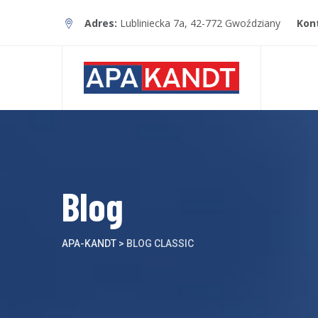
Skip
Adres:
Lubliniecka 7a, 42-772 Gwoździany
Kon
to
content
Blog
APA-KANDT
>
BLOG CLASSIC