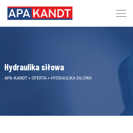
Skip
to
content
Hydraulika siłowa
APA-KANDT
>
OFERTA
>
HYDRAULIKA SIŁOWA